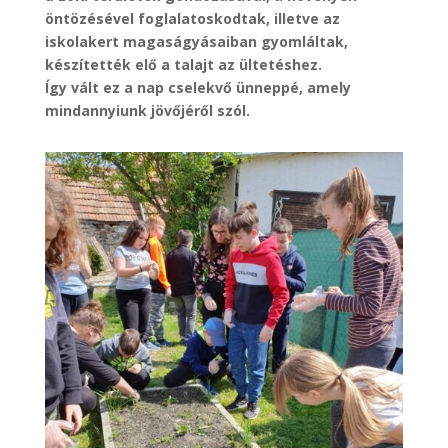
öntözésével foglalatoskodtak, illetve az
iskolakert magaságyásaiban gyomláltak,
készítették elő a talajt az ültetéshez.
Így vált ez a nap cselekvő ünneppé, amely
mindannyiunk jövőjéről szól.