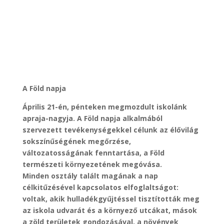
A Föld napja
Április 21-én, pénteken megmozdult iskolánk
apraja-nagyja. A Föld napja alkalmából
szervezett tevékenységekkel célunk az élővilág
sokszínűségének megőrzése,
változatosságának fenntartása, a Föld
természeti környezetének megóvása.
Minden osztály talált magának a nap
célkitűzésével kapcsolatos elfoglaltságot:
voltak, akik hulladékgyűjtéssel tisztították meg
az iskola udvarát és a környező utcákat, mások
a zöld területek gondozásával, a növények