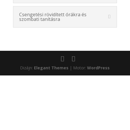
Csengetési rövidített órákra és
szombati tanításra
Dizájn:
Elegant Themes
| Motor:
WordPress